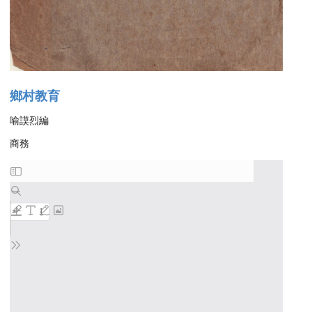
鄉村教育
喻謨烈編
商務