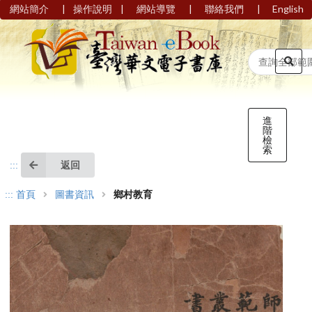
|
|
|
|
網站簡介
操作說明
網站導覽
聯絡我們
English
進
階
檢
索
返回
:::
:::
首頁
圖書資訊
鄉村教育