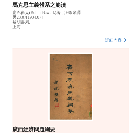
馬克思主義體系之崩潰
龐巴衛克(Bohm-Bawerk)著 ; 汪馥泉譯
民23.07[1934.07]
黎明書局,
上海
詳細內容
廣西經濟問題綱要