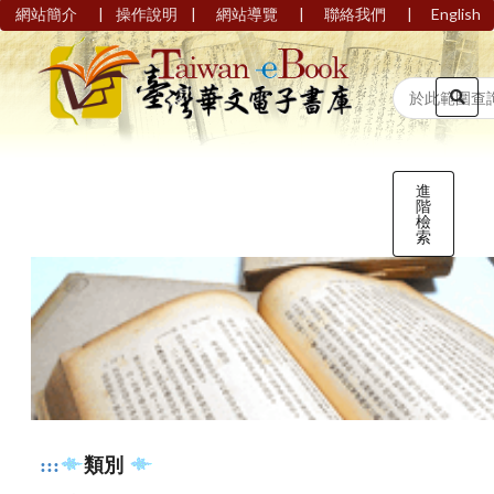
|
|
|
|
網站簡介
操作說明
網站導覽
聯絡我們
English
進
階
檢
索
:::
類別