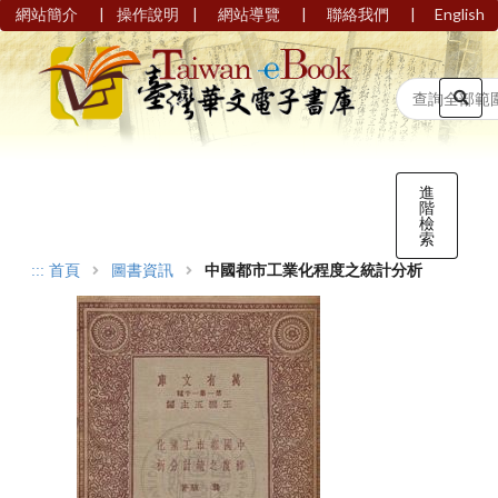
|
|
|
|
網站簡介
操作說明
網站導覽
聯絡我們
English
進
階
檢
索
:::
首頁
圖書資訊
中國都市工業化程度之統計分析