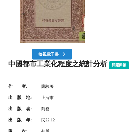
檢視電子書
中國都市工業化程度之統計分析
問題回報
作 者:
龔駿著
出 版 地:
上海市
出 版 者:
商務
出 版 年:
民22.12
版 次:
初版