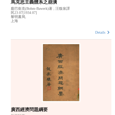
馬克思主義體系之崩潰
龐巴衛克(Bohm-Bawerk)著 ; 汪馥泉譯
民23.07[1934.07]
黎明書局,
上海
Details
廣西經濟問題綱要