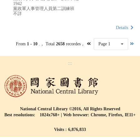
1942
黨政軍人事管理人員第二訓練班
不詳
Details
From
1 - 10
.， Total
2658
recordes，
Page 1
:::
National Central Library ©2016, All Rights Reserved
Best resolutions: 1024x768+ | Web browser: Chrome, Firefox, IE11+
Visits : 6,876,833