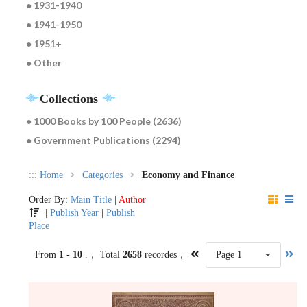
● 1931-1940
● 1941-1950
● 1951+
● Other
Collections
● 1000 Books by 100 People (2636)
● Government Publications (2294)
:::
Home
Categories
Economy and Finance
Order By:
Main Title
|
Author
|
Publish Year
|
Publish
Place
From
1 - 10
.， Total
2658
recordes，
Page 1