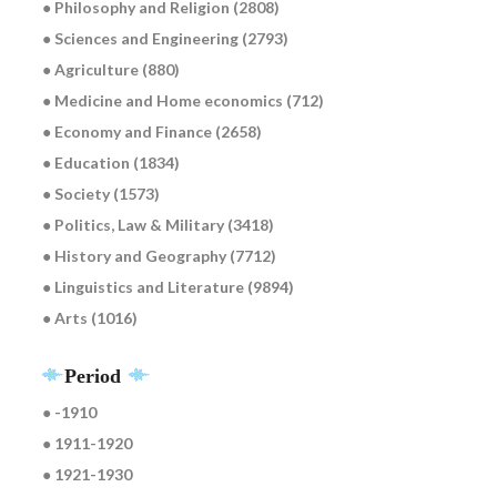
● Philosophy and Religion (2808)
● Sciences and Engineering (2793)
● Agriculture (880)
● Medicine and Home economics (712)
● Economy and Finance (2658)
● Education (1834)
● Society (1573)
● Politics, Law & Military (3418)
● History and Geography (7712)
● Linguistics and Literature (9894)
● Arts (1016)
Period
● -1910
● 1911-1920
● 1921-1930