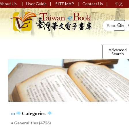
|
|
|
|
About Us
User Guide
SITE MAP
Contact Us
中文
Advanced
Search
:::
Categories
● Generalities (4726)