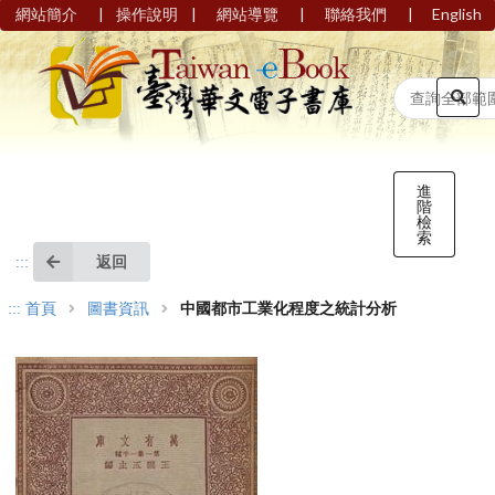
|
|
|
|
網站簡介
操作說明
網站導覽
聯絡我們
English
進
階
檢
索
返回
:::
:::
首頁
圖書資訊
中國都市工業化程度之統計分析