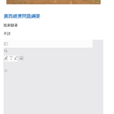
廣西經濟問題綱要
龍家驤著
不詳