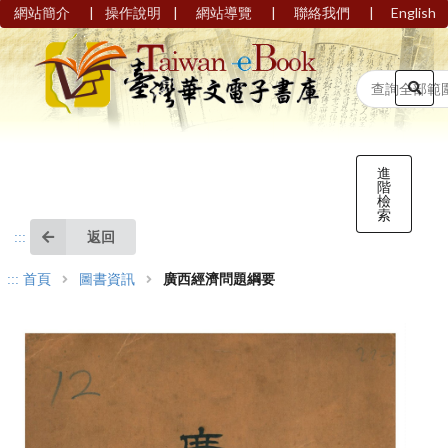
|
|
|
|
網站簡介
操作說明
網站導覽
聯絡我們
English
進
階
檢
索
返回
:::
:::
首頁
圖書資訊
廣西經濟問題綱要