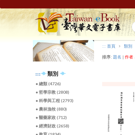
:::
首頁
類別
排序:
題名
|
作者
:::
類別
● 總類 (4726)
● 哲學宗教 (2808)
● 科學與工程 (2793)
● 農林漁牧 (880)
● 醫藥家政 (712)
● 經濟財政 (2658)
● 教育 (1834)