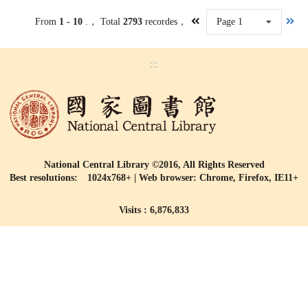
From
1 - 10
.， Total
2793
recordes，
Page 1
:::
National Central Library ©2016, All Rights Reserved
Best resolutions: 1024x768+ | Web browser: Chrome, Firefox, IE11+
Visits : 6,876,833