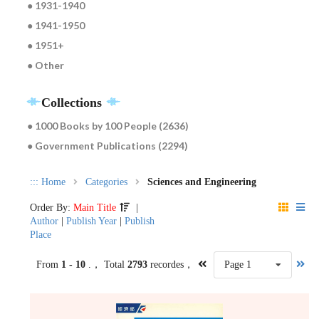
● 1931-1940
● 1941-1950
● 1951+
● Other
Collections
● 1000 Books by 100 People (2636)
● Government Publications (2294)
:::
Home
Categories
Sciences and Engineering
Order By:
Main Title
|
Author
|
Publish Year
|
Publish
Place
From
1 - 10
.， Total
2793
recordes，
Page 1