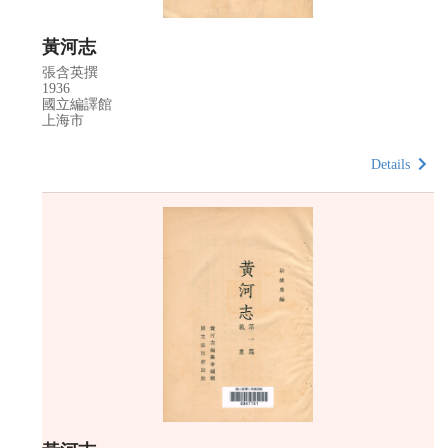
黃河志
張含英撰
1936
國立編譯館
上海市
Details