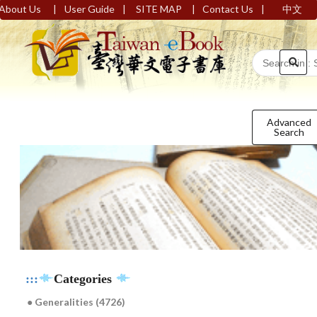
|
|
|
|
About Us
User Guide
SITE MAP
Contact Us
中文
Advanced
Search
:::
Categories
● Generalities (4726)