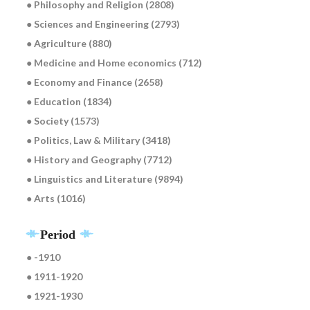
● Philosophy and Religion (2808)
● Sciences and Engineering (2793)
● Agriculture (880)
● Medicine and Home economics (712)
● Economy and Finance (2658)
● Education (1834)
● Society (1573)
● Politics, Law & Military (3418)
● History and Geography (7712)
● Linguistics and Literature (9894)
● Arts (1016)
Period
● -1910
● 1911-1920
● 1921-1930