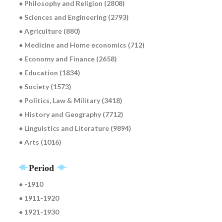
● Philosophy and Religion (2808)
● Sciences and Engineering (2793)
● Agriculture (880)
● Medicine and Home economics (712)
● Economy and Finance (2658)
● Education (1834)
● Society (1573)
● Politics, Law & Military (3418)
● History and Geography (7712)
● Linguistics and Literature (9894)
● Arts (1016)
Period
● -1910
● 1911-1920
● 1921-1930