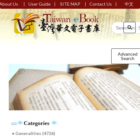
|
|
|
|
About Us
User Guide
SITE MAP
Contact Us
中文
Advanced
Search
:::
Categories
● Generalities (4726)