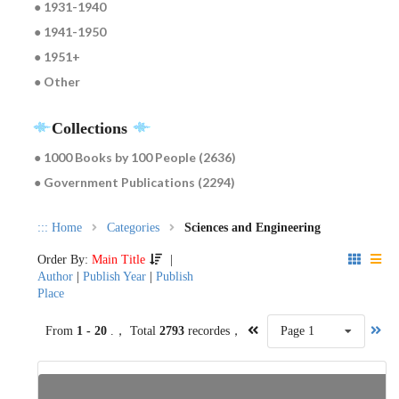
● 1931-1940
● 1941-1950
● 1951+
● Other
Collections
● 1000 Books by 100 People (2636)
● Government Publications (2294)
:::
Home
Categories
Sciences and Engineering
Order By:
Main Title
|
Author
|
Publish Year
|
Publish
Place
From
1 - 20
.， Total
2793
recordes，
Page 1