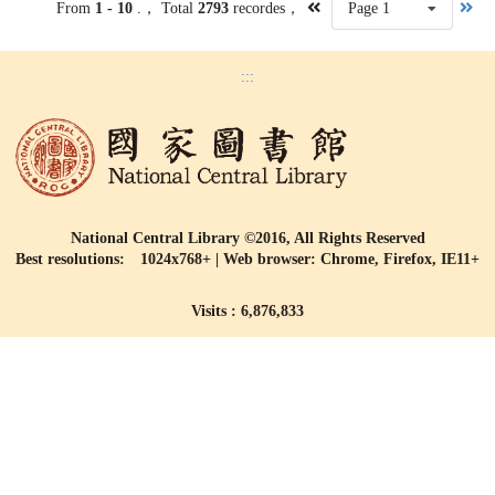
From
1 - 10
.， Total
2793
recordes，
Page 1
:::
National Central Library ©2016, All Rights Reserved
Best resolutions: 1024x768+ | Web browser: Chrome, Firefox, IE11+
Visits : 6,876,833