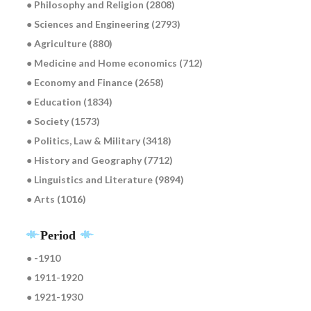
● Philosophy and Religion (2808)
● Sciences and Engineering (2793)
● Agriculture (880)
● Medicine and Home economics (712)
● Economy and Finance (2658)
● Education (1834)
● Society (1573)
● Politics, Law & Military (3418)
● History and Geography (7712)
● Linguistics and Literature (9894)
● Arts (1016)
Period
● -1910
● 1911-1920
● 1921-1930