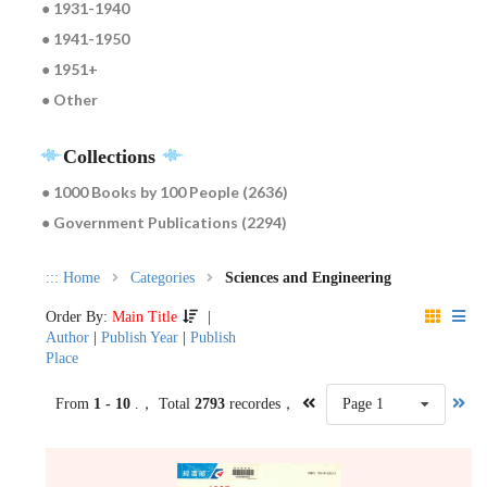
● 1931-1940
● 1941-1950
● 1951+
● Other
Collections
● 1000 Books by 100 People (2636)
● Government Publications (2294)
:::
Home
Categories
Sciences and Engineering
Order By:
Main Title
|
Author
|
Publish Year
|
Publish
Place
From
1 - 10
.， Total
2793
recordes，
Page 1