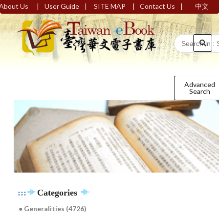
|
|
|
|
About Us
User Guide
SITE MAP
Contact Us
中文
Advanced
Search
:::
Categories
● Generalities (4726)