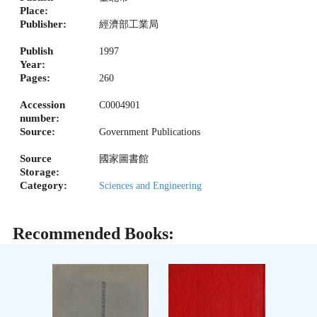
Place:
Publisher:
經濟部工業局
Publish
1997
Year:
Pages:
260
Accession
C0004901
number:
Source:
Government Publications
Source
國家圖書館
Storage:
Category:
Sciences and Engineering
Recommended Books: