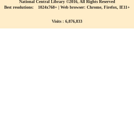
National Central Library ©2016, All Rights Reserved
Best resolutions: 1024x768+ | Web browser: Chrome, Firefox, IE11+
Visits : 6,876,833