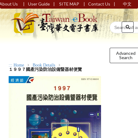
|
|
|
|
About Us
User Guide
SITE MAP
Contact Us
中文
Advanced
Search
:::
Home
Book Details
１９９７國產污染防治設備暨器材便覽