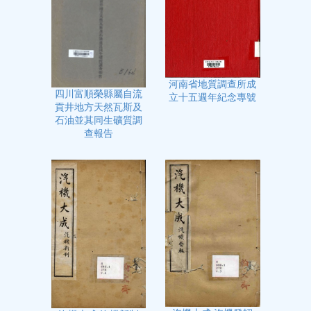
河南省地質調查所成
四川富順榮縣屬自流
立十五週年紀念專號
貢井地方天然瓦斯及
石油並其同生礦質調
查報告