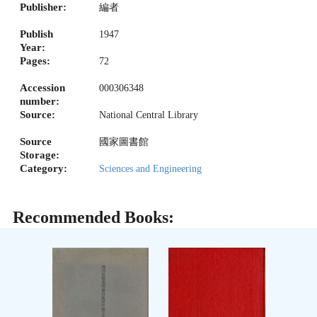
Publisher:
編者
Publish
1947
Year:
Pages:
72
Accession
000306348
number:
Source:
National Central Library
Source
國家圖書館
Storage:
Category:
Sciences and Engineering
Recommended Books: