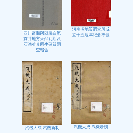
河南省地質調查所成
四川富順榮縣屬自流
立十五週年紀念專號
貢井地方天然瓦斯及
石油並其同生礦質調
查報告
汽機大成 汽機發軔
汽機大成 汽機新制