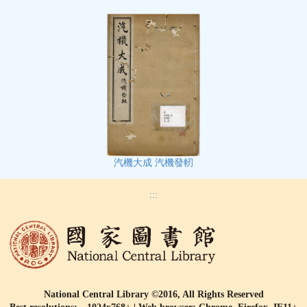
汽機大成 汽機發軔
:::
National Central Library ©2016, All Rights Reserved