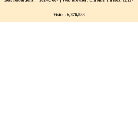
Best resolutions: 1024x768+ | Web browser: Chrome, Firefox, IE11+
Visits : 6,876,833