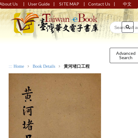
|
|
|
|
About Us
User Guide
SITE MAP
Contact Us
中文
Advanced
Search
:::
Home
Book Details
黃河堵口工程