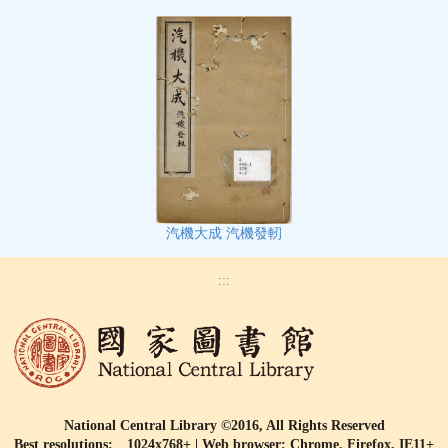
汽機大成 汽機發軔
:::
National Central Library ©2016, All Rights Reserved
Best resolutions: 1024x768+ | Web browser: Chrome, Firefox, IE11+