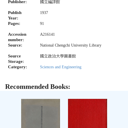
Publisher:
國立編譯館
Publish
1937
Year:
Pages:
91
Accession
A216141
number:
Source:
National Chengchi University Library
Source
國立政治大學圖書館
Storage:
Category:
Sciences and Engineering
Recommended Books: