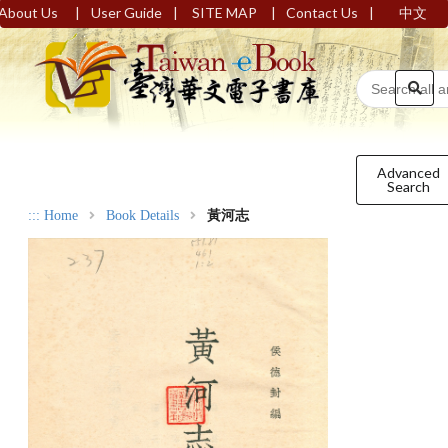
|
|
|
|
About Us
User Guide
SITE MAP
Contact Us
中文
Advanced
Search
:::
Home
Book Details
黃河志