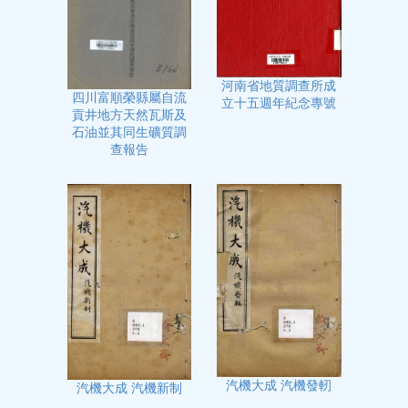
河南省地質調查所成
四川富順榮縣屬自流
立十五週年紀念專號
貢井地方天然瓦斯及
石油並其同生礦質調
查報告
汽機大成 汽機發軔
汽機大成 汽機新制