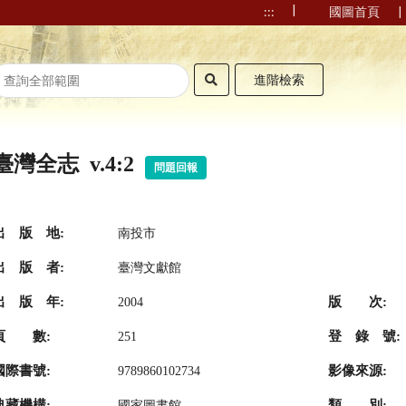
|
|
:::
國圖首頁
進階檢索
臺灣全志 v.4:2
問題回報
出 版 地:
南投市
出 版 者:
臺灣文獻館
出 版 年:
版 次:
2004
頁 數:
登 錄 號:
251
國際書號:
影像來源:
9789860102734
典藏機構:
類 別:
國家圖書館