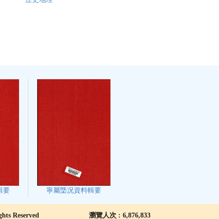
輯要
寧屬㮣况資料輯要
 Reserved
瀏覽人次 : 6,876,833