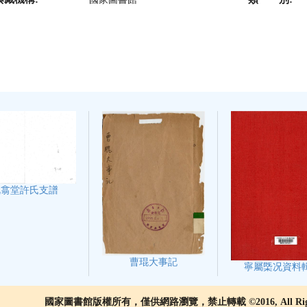
既翕堂許氏支譜
曹琨大事記
寧屬㮣况資料
國家圖書館版權所有，僅供網路瀏覽，禁止轉載 ©2016, All Rights