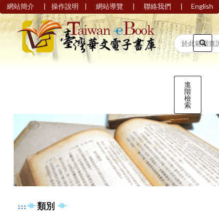
|
|
|
|
網站簡介
操作說明
網站導覽
聯絡我們
English
進
階
檢
索
:::
類別