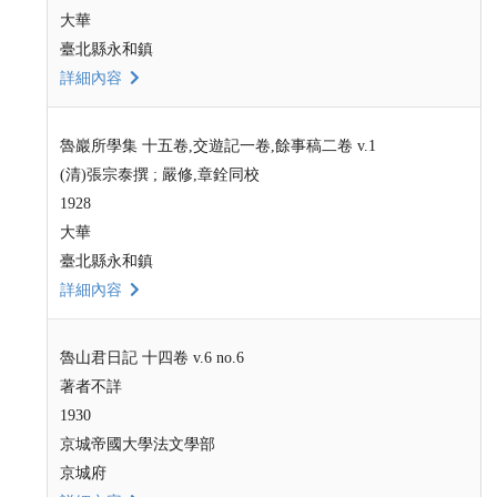
大華
臺北縣永和鎮
詳細內容
魯巖所學集 十五卷,交遊記一卷,餘事稿二卷 v.1
(清)張宗泰撰 ; 嚴修,章銓同校
1928
大華
臺北縣永和鎮
詳細內容
魯山君日記 十四卷 v.6 no.6
著者不詳
1930
京城帝國大學法文學部
京城府