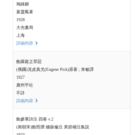
鳩綠媚
葉靈鳳著
1928
大光書局
上海
詳細內容
鮑羅庭之罪惡
(俄國)克皮真尤(Eugene Pick)原著 ; 朱敏譯
1927
廣州平社
不詳
詳細內容
鮑參軍詩注 四卷 v.2
(南朝宋)鮑照撰 錢振倫注 黃節補注集說
1923