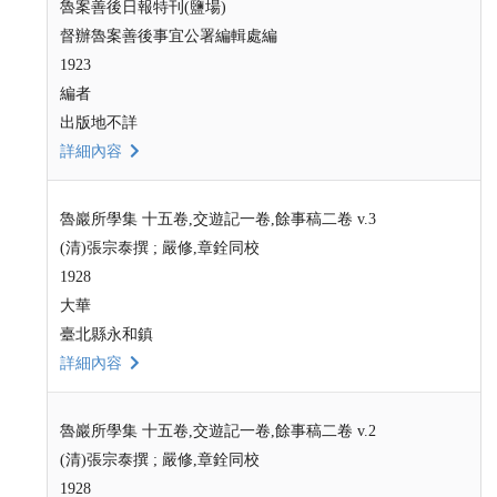
魯案善後日報特刊(鹽場)
督辦魯案善後事宜公署編輯處編
1923
編者
出版地不詳
詳細內容
魯巖所學集 十五卷,交遊記一卷,餘事稿二卷 v.3
(清)張宗泰撰 ; 嚴修,章銓同校
1928
大華
臺北縣永和鎮
詳細內容
魯巖所學集 十五卷,交遊記一卷,餘事稿二卷 v.2
(清)張宗泰撰 ; 嚴修,章銓同校
1928