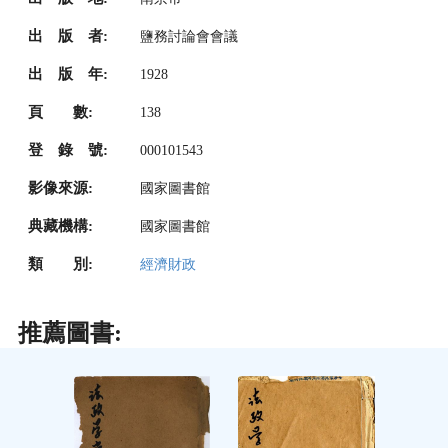
出 版 者:
鹽務討論會會議
出 版 年:
1928
頁 數:
138
登 錄 號:
000101543
影像來源:
國家圖書館
典藏機構:
國家圖書館
類 別:
經濟財政
推薦圖書: