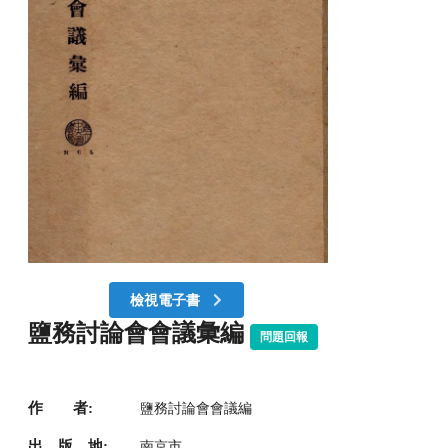
檢視電子書
鹽務討論會會議彙編
問題回報
作 者:
鹽務討論會會議編
出 版 地:
南京市