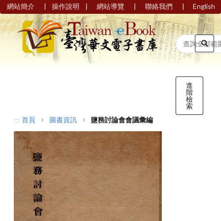
|
|
|
|
網站簡介
操作說明
網站導覽
聯絡我們
English
進
階
檢
索
:::
首頁
圖書資訊
鹽務討論會會議彙編