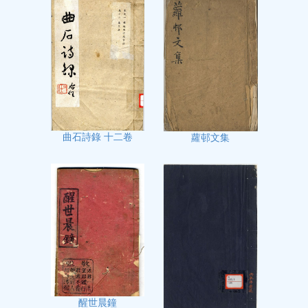
曲石詩錄 十二卷
蘿邨文集
醒世晨鐘