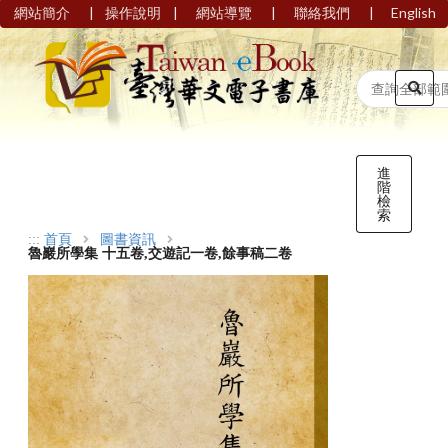
|
|
|
|
網站簡介
操作說明
網站導覽
聯絡我們
English
進
階
檢
索
:::
首頁
圖書資訊
魯巖所學集 十五卷,交遊記一卷,餘事稿二卷