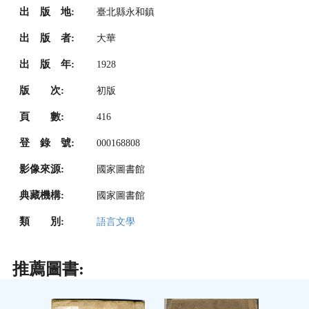
出 版 地:
臺北縣永和鎮
出 版 者:
大華
出 版 年:
1928
版 次:
初版
頁 數:
416
登 錄 號:
000168808
影像來源:
國家圖書館
典藏機構:
國家圖書館
類 別:
語言文學
推薦圖書: