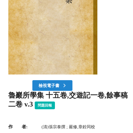
檢視電子書
魯巖所學集 十五卷,交遊記一卷,餘事稿
二卷 v.3
問題回報
作 者:
(清)張宗泰撰 ; 嚴修,章銓同校