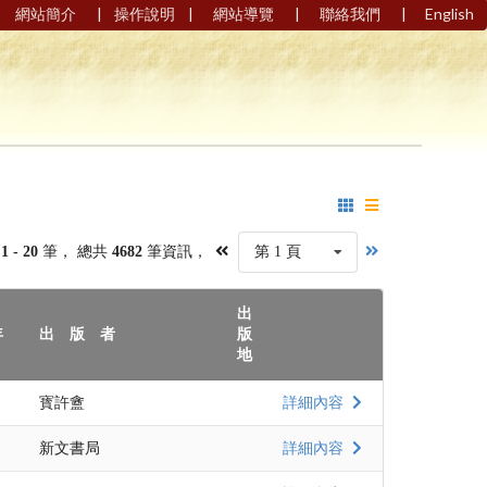
|
|
|
|
網站簡介
操作說明
網站導覽
聯絡我們
English
第
1 - 20
筆， 總共
4682
筆資訊，
第 1 頁
出
年
出 版 者
版
地
寳許盦
詳細內容
新文書局
詳細內容