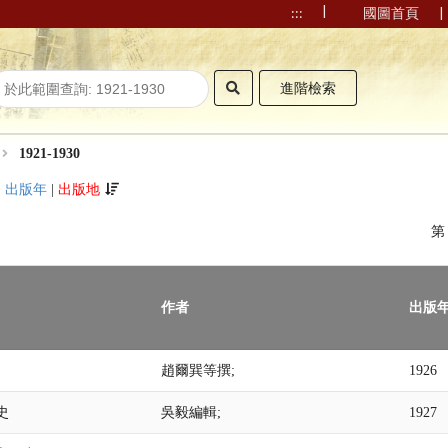
|
|
:::
國圖首頁
進階檢索
1921-1930
|
出版年
|
出版地
作者
出版
趙爾巽等撰;
1926
史
吳毅編輯;
1927