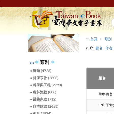
:::
首頁
類別
排序:
題名
|
作者
:::
類別
● 總類 (4726)
● 哲學宗教 (2808)
題名
● 科學與工程 (2793)
● 農林漁牧 (880)
華甲壽言
● 醫藥家政 (712)
中山革命
● 經濟財政 (2658)
● 教育 (1834)