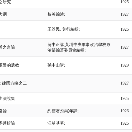
之研究
1925
大綱
黎英編述;
1927
王器民, 黃行編輯;
1926
蔣中正講;黃埔中央軍事政治學校政
近之言論
1927
治部編纂委員會編輯;
軍警的遺教
孫中山講;
1929
: 建國方略之二
1927
生演說集
1925
引論
約德著;張崧年譯;
1926
學邏輯論
汪奠基著;
1926