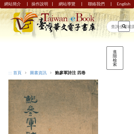
|
|
|
|
網站簡介
操作說明
網站導覽
聯絡我們
English
進
階
檢
索
:::
首頁
圖書資訊
鮑參軍詩注 四卷