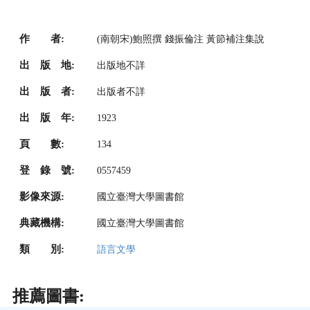
作 者:
(南朝宋)鮑照撰 錢振倫注 黃節補注集說
出 版 地:
出版地不詳
出 版 者:
出版者不詳
出 版 年:
1923
頁 數:
134
登 錄 號:
0557459
影像來源:
國立臺灣大學圖書館
典藏機構:
國立臺灣大學圖書館
類 別:
語言文學
推薦圖書: