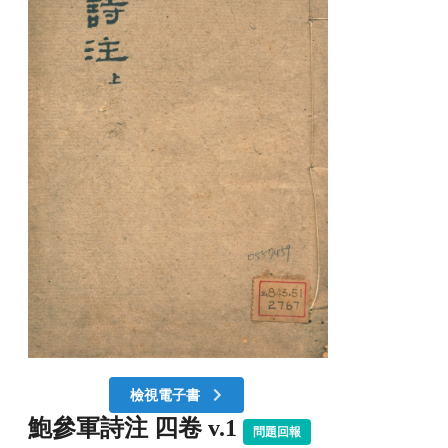
檢視電子書
鮑參軍詩注 四卷 v.1
問題回報