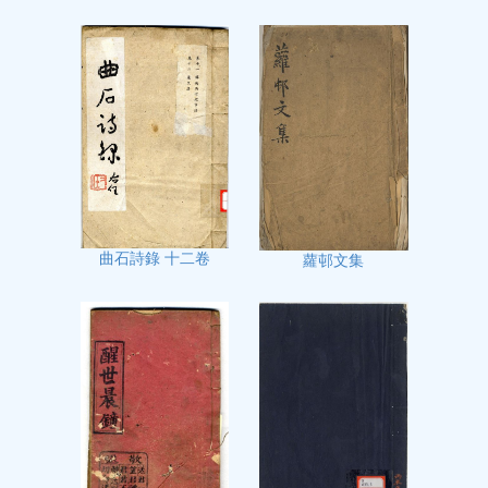
曲石詩錄 十二卷
蘿邨文集