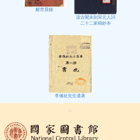
醒世晨鐘
汲古閣未刻宋元人詞
二十二家精鈔本
李儀祉先生遺著
:::