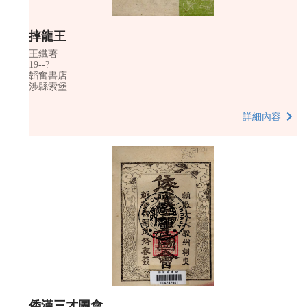
摔龍王
王鐵著
19--?
韜奮書店
涉縣索堡
詳細內容
倭漢三才圖會