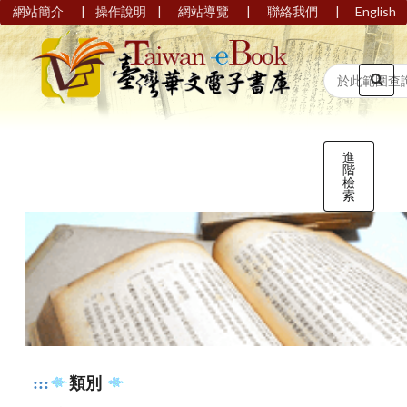
|
|
|
|
網站簡介
操作說明
網站導覽
聯絡我們
English
進
階
檢
索
:::
類別