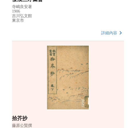
寺嶋良安著
1906
吉川弘文館
東京市
詳細內容
拾芥抄
藤原公賢撰