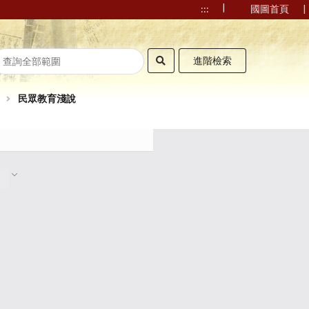
|
|
:::
國圖首頁
進階檢索
民眾教育淺說