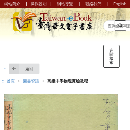
|
|
|
|
網站簡介
操作說明
網站導覽
聯絡我們
English
進
階
檢
索
返回
:::
:::
首頁
圖書資訊
高級中學物理實驗教程