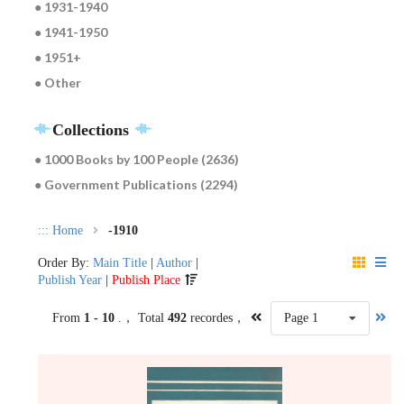
● 1931-1940
● 1941-1950
● 1951+
● Other
Collections
● 1000 Books by 100 People (2636)
● Government Publications (2294)
:::
Home
-1910
Order By:
Main Title
|
Author
|
Publish Year
|
Publish Place
From
1 - 10
.， Total
492
recordes，
Page 1