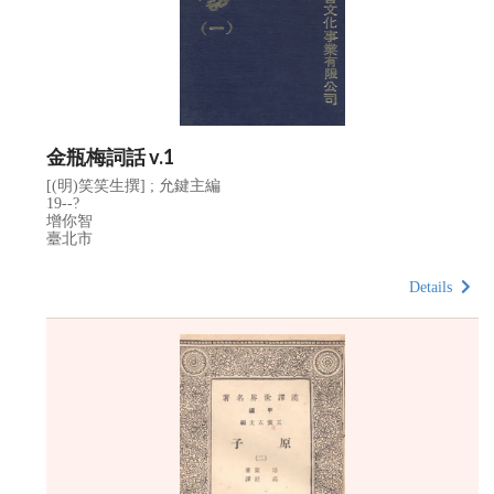
金瓶梅詞話 v.1
[(明)笑笑生撰] ; 允鍵主編
19--?
增你智
臺北市
Details