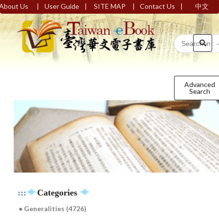
|
|
|
|
About Us
User Guide
SITE MAP
Contact Us
中文
Advanced
Search
:::
Categories
● Generalities (4726)