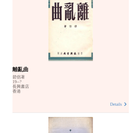
離亂曲
碧侶著
19--?
長興書店
香港
Details