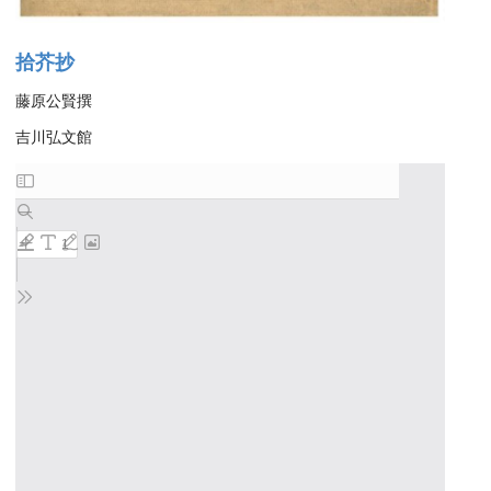
拾芥抄
藤原公賢撰
吉川弘文館