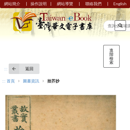
|
|
|
|
網站簡介
操作說明
網站導覽
聯絡我們
English
進
階
檢
索
返回
:::
:::
首頁
圖書資訊
拾芥抄