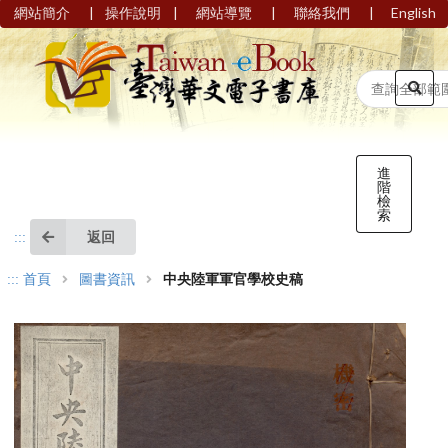
|
|
|
|
網站簡介
操作說明
網站導覽
聯絡我們
English
進
階
檢
索
返回
:::
:::
首頁
圖書資訊
中央陸軍軍官學校史稿