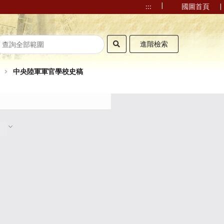
|
|
:::
國圖首頁
進階檢索
中央陸軍軍官學校史稿