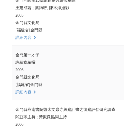
金門的閩南式傳統建築與聚落舉隅
王建成著 ; 葉鈞培, 陳木漳攝影
2005
金門縣文化局
[福建省]金門縣
詳細內容
金門第一才子
許績鑫編撰
2006
金門縣文化局
[福建省]金門縣
詳細內容
金門縣燕南書院暨太文巖寺興建計畫之復建評估研究調查
閻亞寧主持 ; 黃振良協同主持
2006