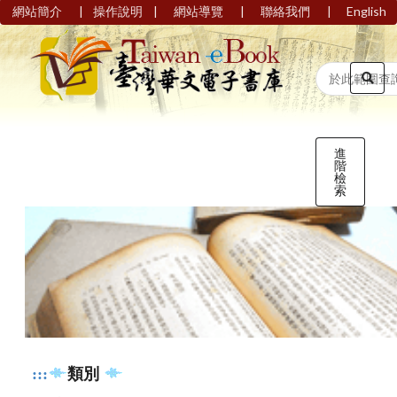
|
|
|
|
網站簡介
操作說明
網站導覽
聯絡我們
English
進
階
檢
索
:::
類別