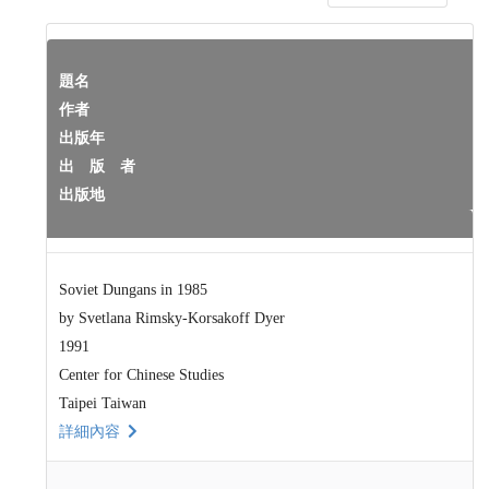
題名
作者
出版年
出 版 者
出版地
Soviet Dungans in 1985
by Svetlana Rimsky-Korsakoff Dyer
1991
Center for Chinese Studies
Taipei Taiwan
詳細內容