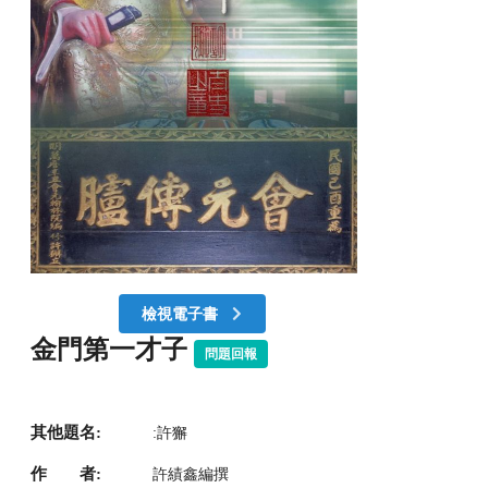
檢視電子書
金門第一才子
問題回報
其他題名:
:許獬
作 者:
許績鑫編撰