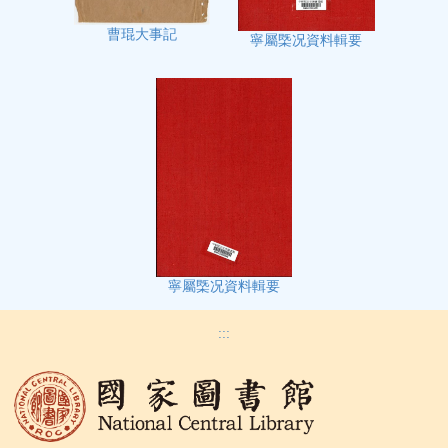
曹琨大事記
寧屬㮣况資料輯要
寧屬㮣况資料輯要
:::