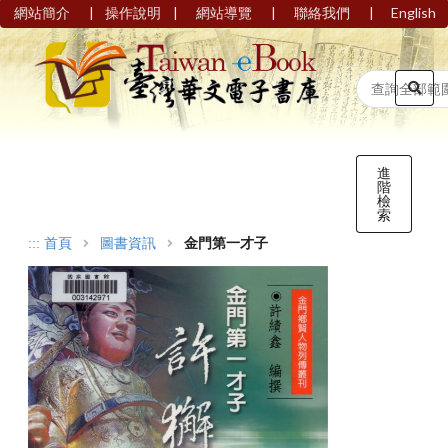
|
|
|
|
網站簡介
操作說明
網站導覽
聯絡我們
English
進
階
檢
索
:::
首頁
圖書資訊
金門第一才子