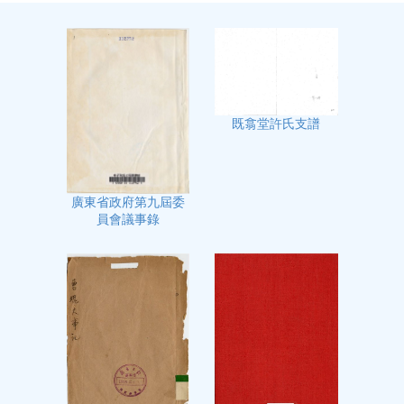
既翕堂許氏支譜
廣東省政府第九屆委
員會議事錄