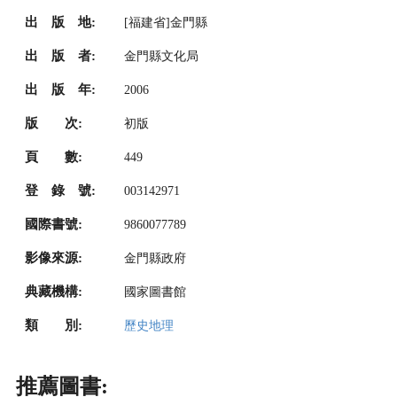
出 版 地:
[福建省]金門縣
出 版 者:
金門縣文化局
出 版 年:
2006
版 次:
初版
頁 數:
449
登 錄 號:
003142971
國際書號:
9860077789
影像來源:
金門縣政府
典藏機構:
國家圖書館
類 別:
歷史地理
推薦圖書: