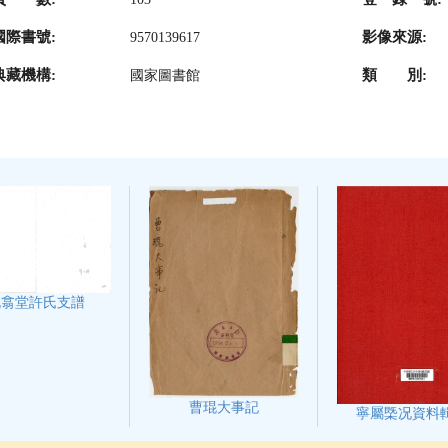
國際書號:
影像來源:
9570139617
典藏機構:
類 別:
國家圖書館
既翕堂許氏支譜
曹琨大事記
寧屬㮣况資料