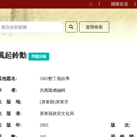
|
|
:::
國圖首頁
進階檢索
風起鈴動
問題回報
其他題名:
2003墾丁風鈴季
作 者:
洪萬隆總編輯
出 版 地:
[屏東縣]屏東市
出 版 者:
屏東縣政府文化局
出 版 年:
版 次:
2003
頁 數:
登 錄 號:
103