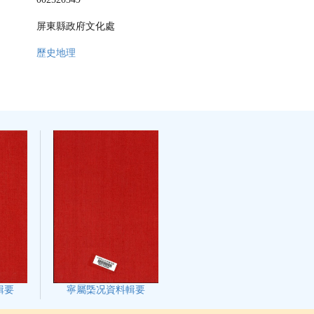
屏東縣政府文化處
歷史地理
輯要
寧屬㮣况資料輯要