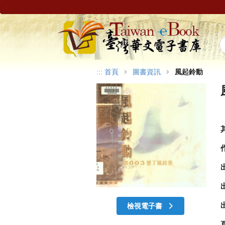
:::
首頁
圖書資訊
風起鈴動
檢視電子書