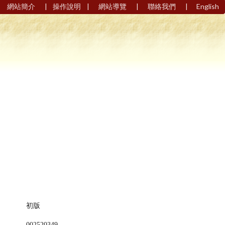
|
|
|
|
網站簡介
操作說明
網站導覽
聯絡我們
English
初版
002520349