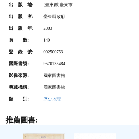
出 版 地:
[臺東縣]臺東市
出 版 者:
臺東縣政府
出 版 年:
2003
頁 數:
140
登 錄 號:
002500753
國際書號:
9570135484
影像來源:
國家圖書館
典藏機構:
國家圖書館
類 別:
歷史地理
推薦圖書: