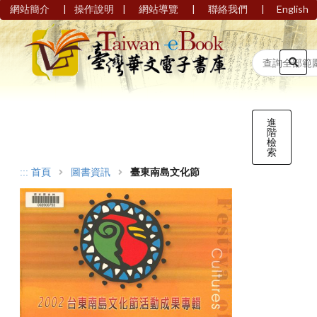
|
|
|
|
網站簡介
操作說明
網站導覽
聯絡我們
English
進
階
檢
索
:::
首頁
圖書資訊
臺東南島文化節