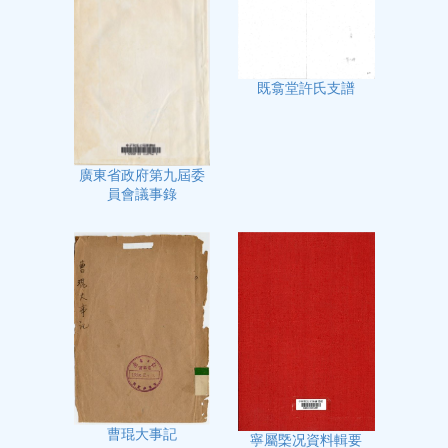
既翕堂許氏支譜
廣東省政府第九屆委
員會議事錄
曹琨大事記
寧屬㮣况資料輯要