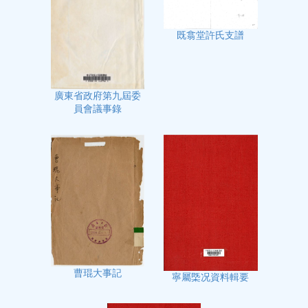
既翕堂許氏支譜
廣東省政府第九屆委
員會議事錄
曹琨大事記
寧屬㮣况資料輯要