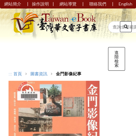
|
|
|
|
網站簡介
操作說明
網站導覽
聯絡我們
English
進
階
檢
索
:::
首頁
圖書資訊
金門影像紀事