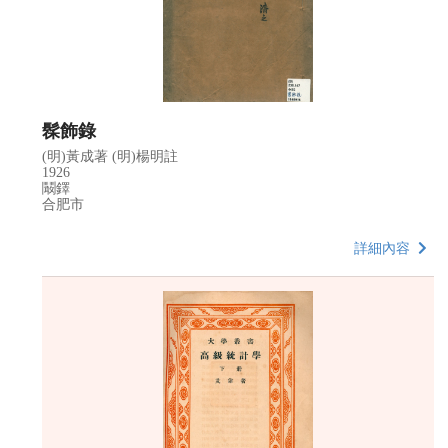
髹飾錄
(明)黃成著 (明)楊明註
1926
鬫鐸
合肥市
詳細內容