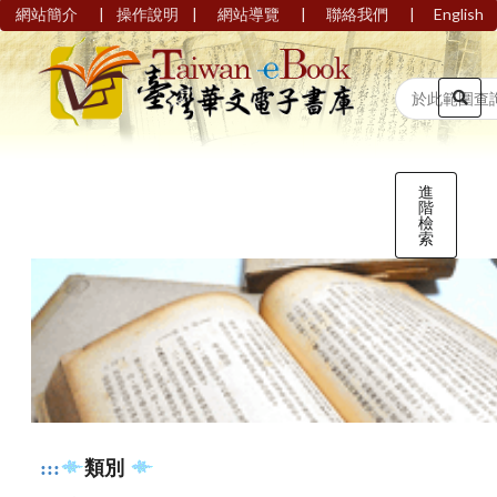
|
|
|
|
網站簡介
操作說明
網站導覽
聯絡我們
English
進
階
檢
索
:::
類別