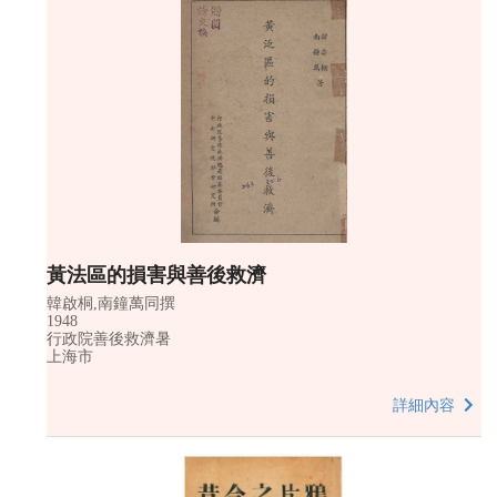
黃法區的損害與善後救濟
韓啟桐,南鐘萬同撰
1948
行政院善後救濟暑
上海市
詳細內容