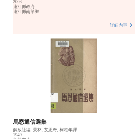
2003
連江縣政府
連江縣南竿鄉
詳細內容
馬恩通信選集
解放社編; 景林, 艾思奇, 柯柏年譯
1949