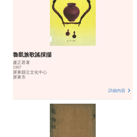
魯凱族歌謠採擷
盧正君著
1997
屏東縣立文化中心
屏東市
詳細內容