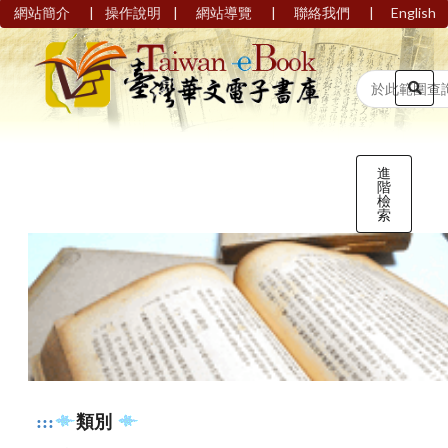
|
|
|
|
網站簡介
操作說明
網站導覽
聯絡我們
English
進
階
檢
索
:::
類別