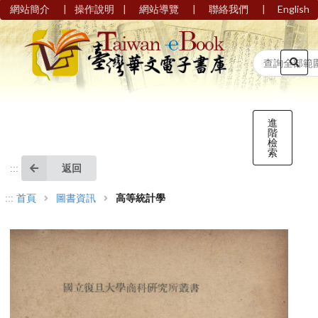
|
|
|
|
網站簡介
操作說明
網站導覽
聯絡我們
English
進
階
檢
索
返回
:::
:::
首頁
圖書資訊
高等統計學