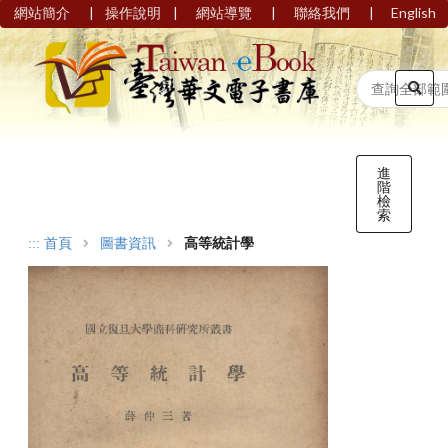
|
|
|
|
網站簡介
操作說明
網站導覽
聯絡我們
English
進
階
檢
索
:::
首頁
圖書資訊
高等統計學