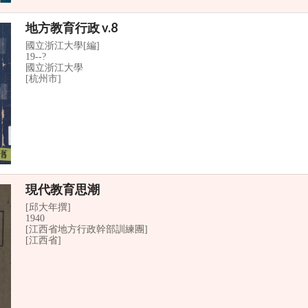
地方教育行政 v.8
國立浙江大學[編]
19--?
國立浙江大學
[杭州市]
現代教育思潮
[邱大年撰]
1940
[江西省地方行政幹部訓練團]
[江西省]