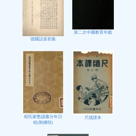
第二次中國教育年鑑
德國話規初集
程氏家塾讀書分年日
尺牘課本
程(附綱領)