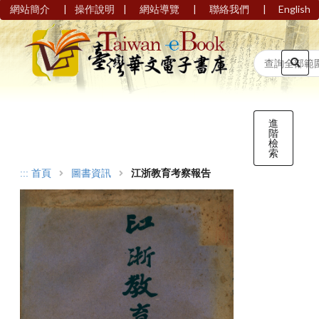
|
|
|
|
網站簡介
操作說明
網站導覽
聯絡我們
English
進
階
檢
索
:::
首頁
圖書資訊
江浙教育考察報告