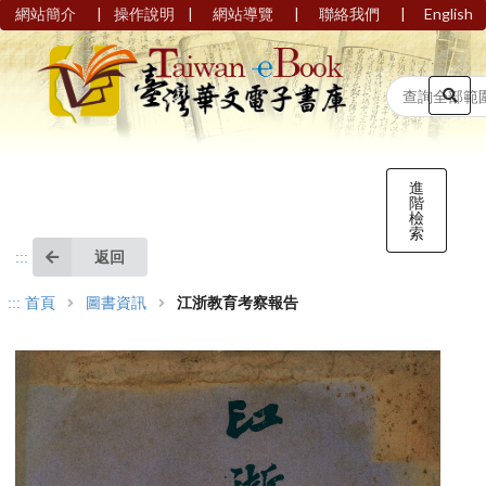
|
|
|
|
網站簡介
操作說明
網站導覽
聯絡我們
English
進
階
檢
索
返回
:::
:::
首頁
圖書資訊
江浙教育考察報告