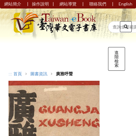
|
|
|
|
網站簡介
操作說明
網站導覽
聯絡我們
English
進
階
檢
索
:::
首頁
圖書資訊
廣雅呼聲