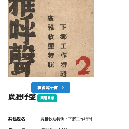
檢視電子書
廣雅呼聲
問題回報
其他題名:
廣雅救運特輯 : 下鄉工作特輯