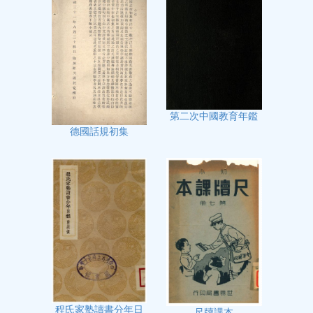
第二次中國教育年鑑
德國話規初集
程氏家塾讀書分年日
尺牘課本