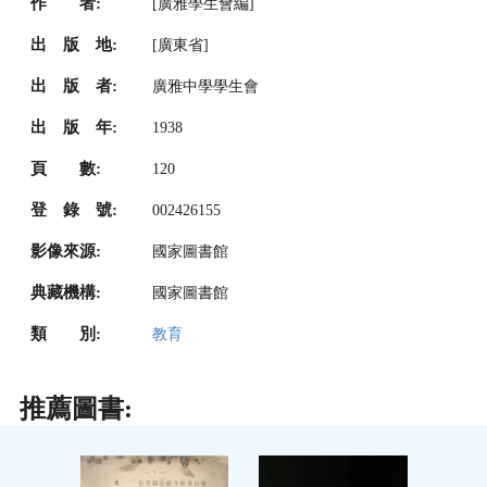
作 者:
[廣雅學生會編]
出 版 地:
[廣東省]
出 版 者:
廣雅中學學生會
出 版 年:
1938
頁 數:
120
登 錄 號:
002426155
影像來源:
國家圖書館
典藏機構:
國家圖書館
類 別:
教育
推薦圖書: