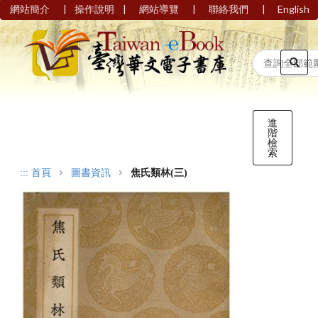
|
|
|
|
網站簡介
操作說明
網站導覽
聯絡我們
English
進
階
檢
索
:::
首頁
圖書資訊
焦氏類林(三)