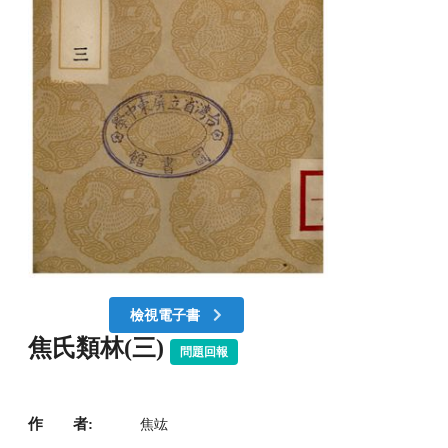
檢視電子書
焦氏類林(三)
問題回報
作 者:
焦竑