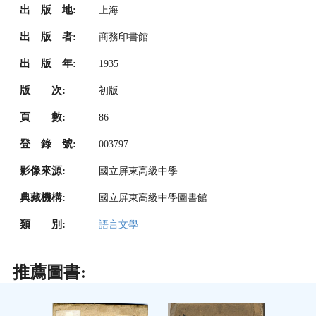
出 版 地:
上海
出 版 者:
商務印書館
出 版 年:
1935
版 次:
初版
頁 數:
86
登 錄 號:
003797
影像來源:
國立屏東高級中學
典藏機構:
國立屏東高級中學圖書館
類 別:
語言文學
推薦圖書: