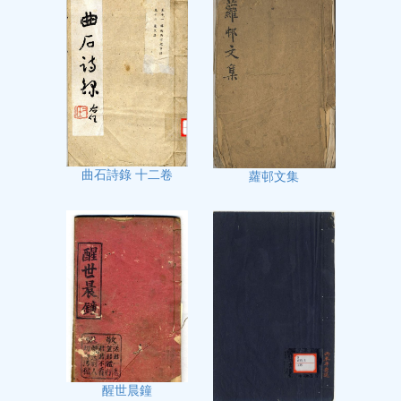
曲石詩錄 十二卷
蘿邨文集
醒世晨鐘