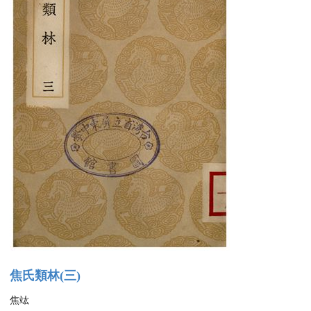
焦氏類林(三)
焦竑