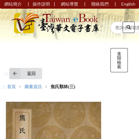
|
|
|
|
網站簡介
操作說明
網站導覽
聯絡我們
English
進
階
檢
索
返回
:::
:::
首頁
圖書資訊
焦氏類林(三)