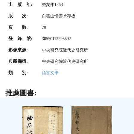
出 版 年:
癸亥年1863
版 次:
白雲山情善堂存板
頁 數:
70
登 錄 號:
30550112296692
影像來源:
中央研究院近代史研究所
典藏機構:
中央研究院近代史研究所
類 別:
語言文學
推薦圖書: