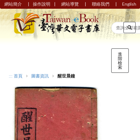
|
|
|
|
網站簡介
操作說明
網站導覽
聯絡我們
English
進
階
檢
索
:::
首頁
圖書資訊
醒世晨鐘