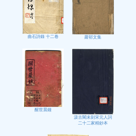
曲石詩錄 十二卷
蘿邨文集
醒世晨鐘
汲古閣未刻宋元人詞
二十二家精鈔本