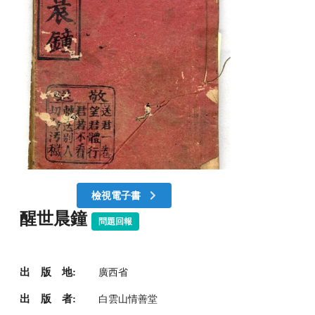
檢視電子書
醒世晨鐘
問題回報
出 版 地:
廣西省
出 版 者:
白雲山情善堂