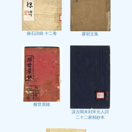
曲石詩錄 十二卷
蘿邨文集
醒世晨鐘
汲古閣未刻宋元人詞
二十二家精鈔本