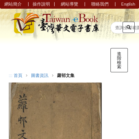
|
|
|
|
網站簡介
操作說明
網站導覽
聯絡我們
English
進
階
檢
索
:::
首頁
圖書資訊
蘿邨文集