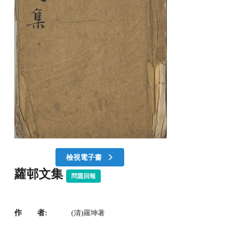
檢視電子書
蘿邨文集
問題回報
作 者:
(清)羅坤著