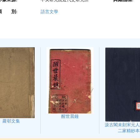
類 別:
語言文學
醒世晨鐘
蘿邨文集
汲古閣未刻宋元人
二家精鈔本