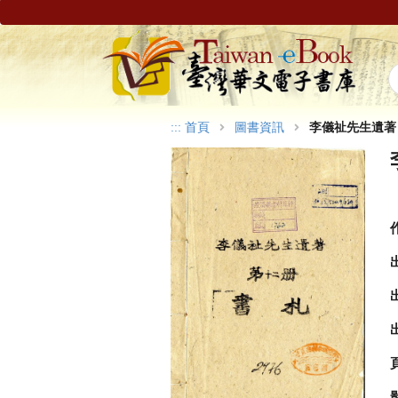
:::
首頁
圖書資訊
李儀祉先生遺著