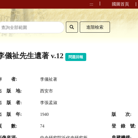
|
|
:::
國圖首頁
進階檢索
李儀祉先生遺著 v.12
問題回報
作 者:
李儀祉著
出 版 地:
西安市
出 版 者:
李張孟淑
出 版 年:
版 次:
1940
頁 數:
登 錄 號:
74
影像來源:
典藏機構:
中央研究院近代史研究所