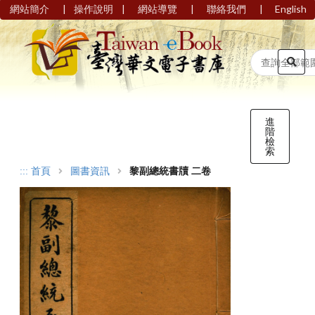
|
|
|
|
網站簡介
操作說明
網站導覽
聯絡我們
English
進
階
檢
索
:::
首頁
圖書資訊
黎副總統書牘 二卷