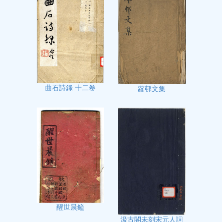
曲石詩錄 十二卷
蘿邨文集
醒世晨鐘
汲古閣未刻宋元人詞