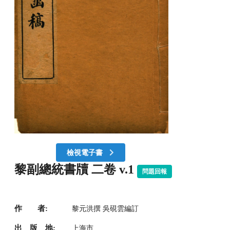
檢視電子書
黎副總統書牘 二卷 v.1
問題回報
作 者:
黎元洪撰 吳硯雲編訂
出 版 地:
上海市