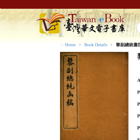
:::
Home
Book Details
黎副總統書
A
P
P
P
P
S