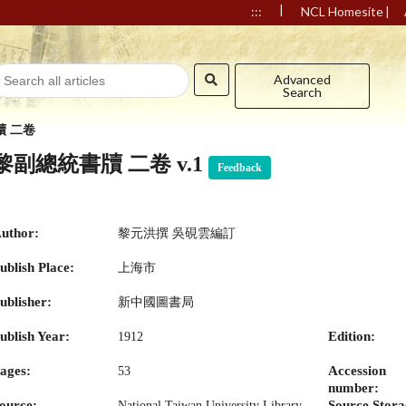
|
|
:::
NCL Homesite
Advanced
Search
牘 二卷
黎副總統書牘 二卷 v.1
Feedback
uthor:
黎元洪撰 吳硯雲編訂
ublish Place:
上海市
ublisher:
新中國圖書局
ublish Year:
Edition:
1912
ages:
Accession
53
number:
ource:
Source Stora
National Taiwan University Library