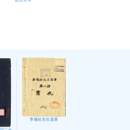
李儀祉先生遺著
詞二十