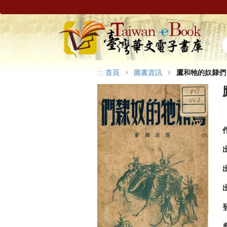
:::
首頁
圖書資訊
鷹和牠的奴隸們