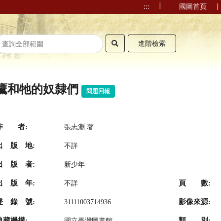
|
|
:::
國圖首頁
進階檢索
鷹和牠的奴隸們
問題回報
作 者:
張志淵 著
出 版 地:
不詳
出 版 者:
新少年
出 版 年:
頁 數:
不詳
登 錄 號:
影像來源:
31111003714936
典藏機構:
類 別:
國立臺灣圖書館