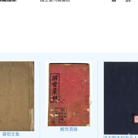
醒世晨鐘
蘿邨文集
汲古閣未刻宋元人