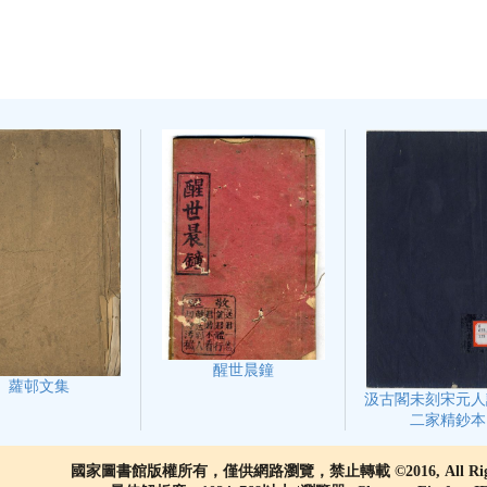
醒世晨鐘
蘿邨文集
汲古閣未刻宋元人
二家精鈔本
國家圖書館版權所有，僅供網路瀏覽，禁止轉載 ©2016, All Rights