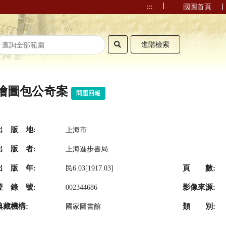
|
|
:::
國圖首頁
進階檢索
繪圖包公奇案
問題回報
出 版 地:
上海市
出 版 者:
上海進步書局
出 版 年:
頁 數:
民6.03[1917.03]
登 錄 號:
影像來源:
002344686
典藏機構:
類 別:
國家圖書館