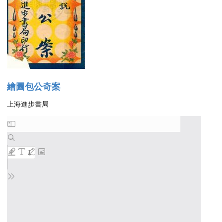
繪圖包公奇案
上海進步書局