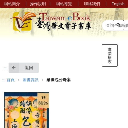
|
|
|
|
網站簡介
操作說明
網站導覽
聯絡我們
English
進
階
檢
索
返回
:::
:::
首頁
圖書資訊
繪圖包公奇案