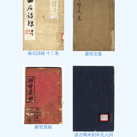
曲石詩錄 十二卷
蘿邨文集
醒世晨鐘
汲古閣未刻宋元人詞