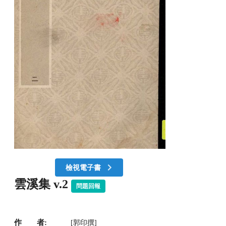
檢視電子書
雲溪集 v.2
問題回報
作 者:
[郭印撰]