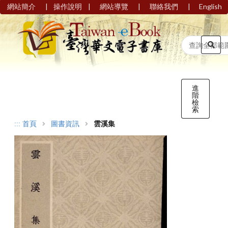
|
|
|
|
網站簡介
操作說明
網站導覽
聯絡我們
English
進
階
檢
索
:::
首頁
圖書資訊
雲溪集